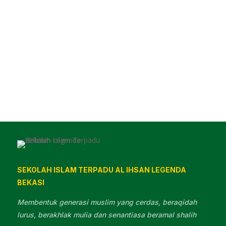
dan ramah anak, lingkungan sekolah ini memberikan
suasana yang mendukung tumbuh kembang siswa
secara optimal. 🏫...
SEKOLAH ISLAM TERPADU AL IHSAN LEGENDA
BEKASI
Membentuk generasi muslim yang cerdas, beraqidah
lurus, berakhlak mulia dan senantiasa beramal shalih