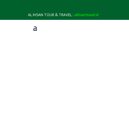
AL IHSAN TOUR & TRAVEL :
alihsantravel.id
INFORMASI & BERITA
Gedung TKIT Al Ihsan Legenda dirancang sebagai
tempat belajar yang nyaman, aman, dan menyenangkan
bagi anak-anak usia dini. Dengan desain yang modern