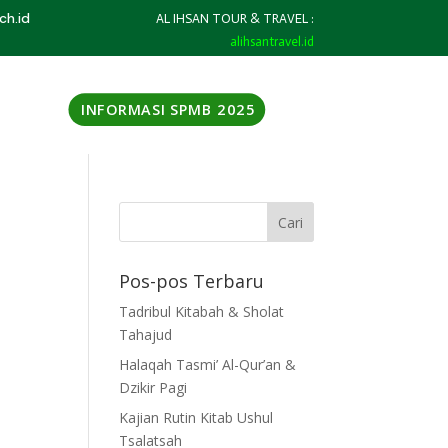
ch.id
AL IHSAN TOUR & TRAVEL :
alihsantravel.id
INFORMASI SPMB 2025
Pos-pos Terbaru
Tadribul Kitabah & Sholat
Tahajud
Halaqah Tasmi’ Al-Qur’an &
Dzikir Pagi
Kajian Rutin Kitab Ushul
Tsalatsah