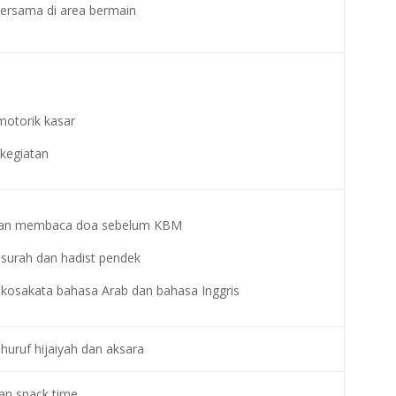
rsama di area bermain
otorik kasar
kegiatan
n membaca doa sebelum KBM
urah dan hadist pendek
osakata bahasa Arab dan bahasa Inggris
ruf hijaiyah dan aksara
an snack time