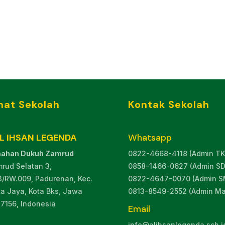
mat Sekolah
Kontak Sekolah
AL IHSAN LEGENDA
Whatsapp
ahan Dukuh Zamrud
0822-4668-4118 (Admin TK
mrud Selatan 3,
0858-1466-0627 (Admin SD
3/RW.009, Padurenan, Kec.
0822-4647-0070 (Admin S
a Jaya, Kota Bks, Jawa
0813-8549-2552 (Admin Ma
17156, Indonesia
Email
info@alihsanlegenda.sch.i