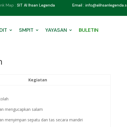
ink Map :
SIT Al Ihsan Legenda
Email : info@alihsanlegenda.s
DIT
SMPIT
YAYASAN
BULETIN
n
Kegiatan
kolah
n mengucapkan salam
menyimpan sepatu dan tas secara mandiri