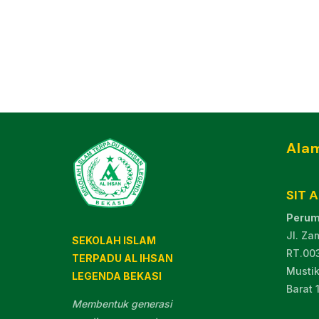
Ala
SIT 
Perum
Jl. Za
SEKOLAH ISLAM
RT.00
TERPADU AL IHSAN
Mustik
LEGENDA BEKASI
Barat 
Membentuk generasi