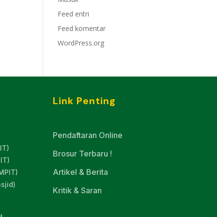
Feed entri
Feed komentar
WordPress.org
Link Penting
Pendaftaran Online
IT)
Brosur Terbaru !
IT)
Artikel & Berita
MPIT)
sjid)
Kritik & Saran
d