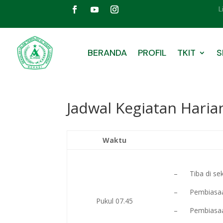
L
BERANDA
PROFIL
TKIT
S
Jadwal Kegiatan Haria
Waktu
– Tiba di se
– Pembiasaa
Pukul 07.45
– Pembiasaan 