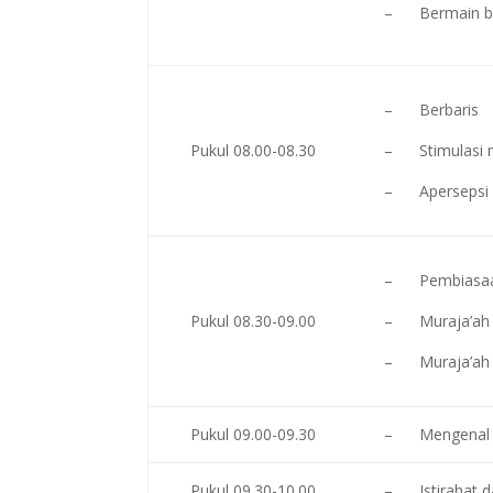
– Bermain be
– Berbaris
Pukul 08.00-08.30
– Stimulasi m
– Apersepsi 
– Pembiasaa
Pukul 08.30-09.00
– Muraja’ah s
– Muraja’ah k
Pukul 09.00-09.30
– Mengenal hu
Pukul 09.30-10.00
– Istirahat d