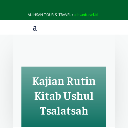
AL IHSAN TOUR & TRAVEL :
alihsantravel.id
Kajian Rutin
Kitab Ushul
Tsalatsah