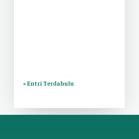
Setelah menyelesaikan rangkaian
kegiatan akademik semester ganjil,
suasana sekolah berubah menjadi lebih
semarak dan...
« Entri Terdahulu