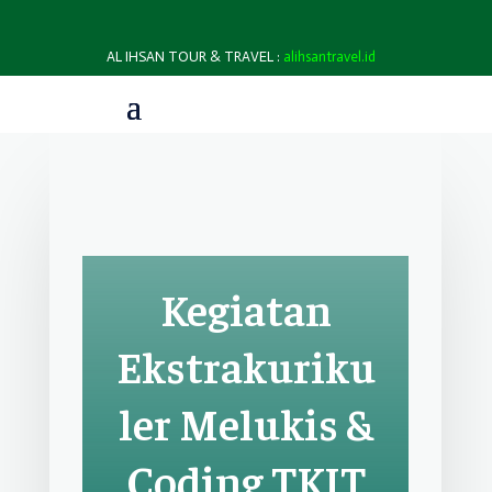
AL IHSAN TOUR & TRAVEL :
alihsantravel.id
Kegiatan
Ekstrakuriku
ler Melukis &
Coding TKIT