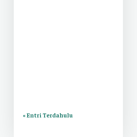
Informasi & Berita
Open House SPMB Sekolah Islam
Terpadu Al Ihsan Legenda Tahun
Ajaran 2026/2027: Meriah, Edukatif, dan
Penuh Kejutan...
« Entri Terdahulu