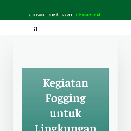
AL IHSAN TOUR & TRAVEL :
alihsantravel.id
Kegiatan
Fogging
untuk
Lingkungan