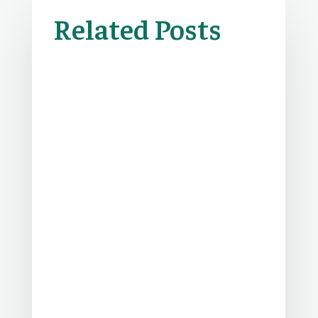
Related Posts
Informasi & Berita
Setelah menyelesaikan rangkaian
Penilaian Sumatif Akhir Semester, SDIT
Al Ihsan Legenda akan menggelar
kegiatan Class...