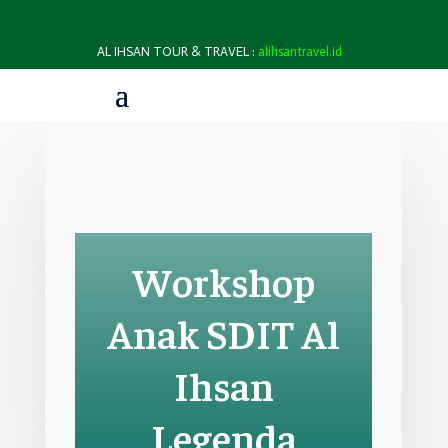
AL IHSAN TOUR & TRAVEL :
alihsantravel.id
Workshop
Anak SDIT Al
Ihsan
Legenda