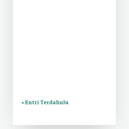
Informasi & Berita
Dalam rangka menumbuhkan budaya
hidup sehat dan kepedulian terhadap
lingkungan, SDIT Al Ihsan Legenda
melaksanakan...
« Entri Terdahulu