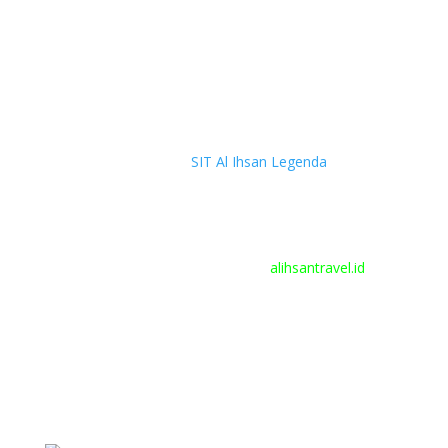
Link Map :
SIT Al Ihsan Legenda
Email : info@alihsanlegenda.sch.id
AL IHSAN TOUR & TRAVEL :
alihsantravel.id