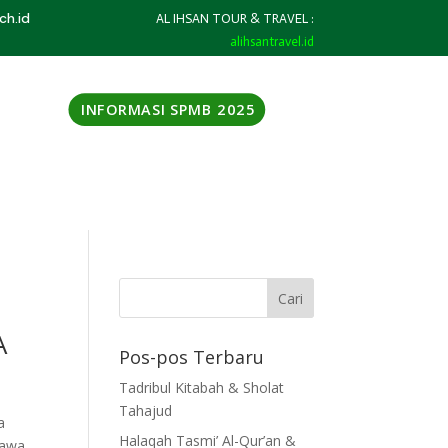
ch.id
AL IHSAN TOUR & TRAVEL :
alihsantravel.id
INFORMASI SPMB 2025
A
Pos-pos Terbaru
Tadribul Kitabah & Sholat
Tahajud
a
Halaqah Tasmi’ Al-Qur’an &
Jawa