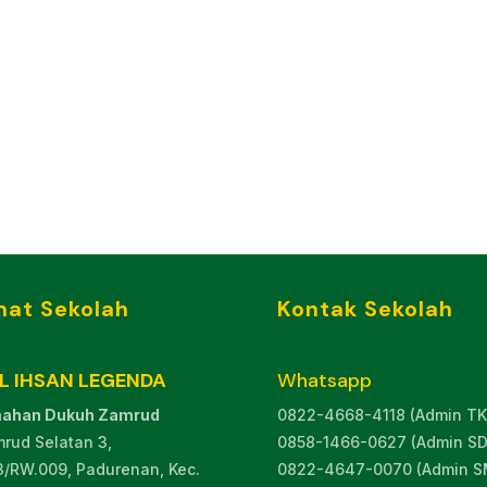
mat Sekolah
Kontak Sekolah
AL IHSAN LEGENDA
Whatsapp
ahan Dukuh Zamrud
0822-4668-4118 (Admin TK
mrud Selatan 3,
0858-1466-0627 (Admin SD
3/RW.009, Padurenan, Kec.
0822-4647-0070 (Admin S