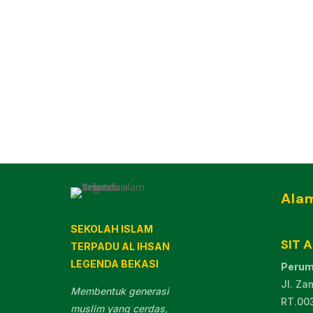
Ala
SEKOLAH ISLAM
SIT 
TERPADU AL IHSAN
LEGENDA BEKASI
Perum
Jl. Za
Membentuk generasi
RT.00
muslim yang cerdas,