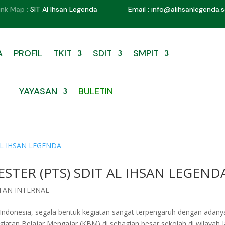
ink Map :
SIT Al Ihsan Legenda
Email : info@alihsanlegenda.s
A
PROFIL
TKIT
SDIT
SMPIT
YAYASAN
BULETIN
STER (PTS) SDIT AL IHSAN LEGEND
TAN INTERNAL
Indonesia, segala bentuk kegiatan sangat terpengaruh dengan adany
egiatan Belajar Mengajar (KBM) di sebagian besar sekolah di wilayah 