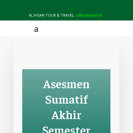
AL IHSAN TOUR & TRAVEL :
alihsantravel.id
Asesmen
Sumatif
Akhir
Semester