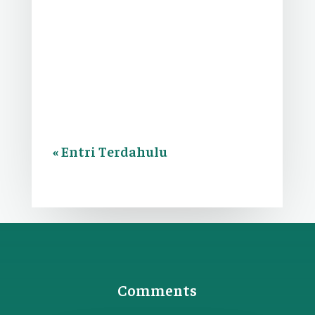
Suasana tenang dan penuh
kekhusyukan menyelimuti lingkungan
SMPIT Al Ihsan Legenda Boarding
School pada Rabu, 29...
« Entri Terdahulu
Comments